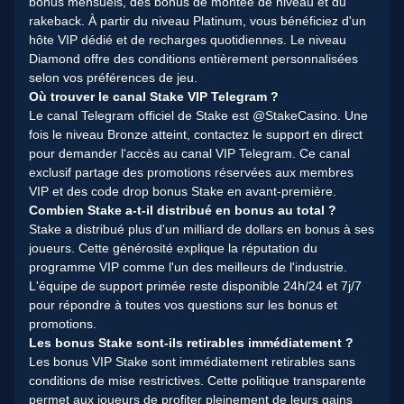
bonus mensuels, des bonus de montée de niveau et du
rakeback. À partir du niveau Platinum, vous bénéficiez d'un
hôte VIP dédié et de recharges quotidiennes. Le niveau
Diamond offre des conditions entièrement personnalisées
selon vos préférences de jeu.
Où trouver le canal Stake VIP Telegram ?
Le canal Telegram officiel de Stake est @StakeCasino. Une
fois le niveau Bronze atteint, contactez le support en direct
pour demander l'accès au canal VIP Telegram. Ce canal
exclusif partage des promotions réservées aux membres
VIP et des code drop bonus Stake en avant-première.
Combien Stake a-t-il distribué en bonus au total ?
Stake a distribué plus d'un milliard de dollars en bonus à ses
joueurs. Cette générosité explique la réputation du
programme VIP comme l'un des meilleurs de l'industrie.
L'équipe de support primée reste disponible 24h/24 et 7j/7
pour répondre à toutes vos questions sur les bonus et
promotions.
Les bonus Stake sont-ils retirables immédiatement ?
Les bonus VIP Stake sont immédiatement retirables sans
conditions de mise restrictives. Cette politique transparente
permet aux joueurs de profiter pleinement de leurs gains