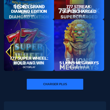
5 COINS GRAND
777 STREAK:
DIAMOND EDITION
SUPERCHARGED
WAZDAN
OCTOPLAY
777 SUPER WHEEL:
HOLD AND WIN
5 LIONS MEGAWAYS
OCTOPLAY
PRAGMATIC PLAY
CHARGER PLUS