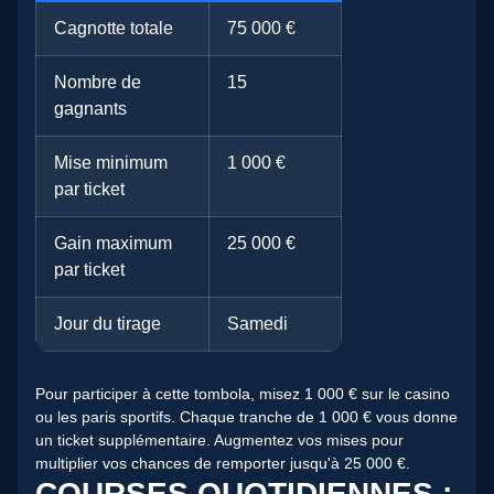
Cagnotte totale
75 000 €
Nombre de
15
gagnants
Mise minimum
1 000 €
par ticket
Gain maximum
25 000 €
par ticket
Jour du tirage
Samedi
Pour participer à cette tombola, misez 1 000 € sur le casino
ou les paris sportifs. Chaque tranche de 1 000 € vous donne
un ticket supplémentaire. Augmentez vos mises pour
multiplier vos chances de remporter jusqu'à 25 000 €.
COURSES QUOTIDIENNES :