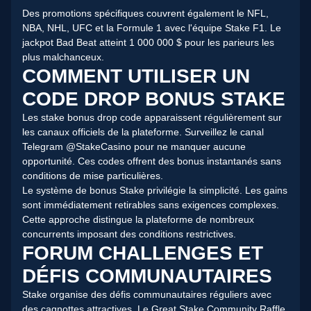
Des promotions spécifiques couvrent également le NFL,
NBA, NHL, UFC et la Formule 1 avec l'équipe Stake F1. Le
jackpot Bad Beat atteint 1 000 000 $ pour les parieurs les
plus malchanceux.
COMMENT UTILISER UN
CODE DROP BONUS STAKE
Les stake bonus drop code apparaissent régulièrement sur
les canaux officiels de la plateforme. Surveillez le canal
Telegram @StakeCasino pour ne manquer aucune
opportunité. Ces codes offrent des bonus instantanés sans
conditions de mise particulières.
Le système de bonus Stake privilégie la simplicité. Les gains
sont immédiatement retirables sans exigences complexes.
Cette approche distingue la plateforme de nombreux
concurrents imposant des conditions restrictives.
FORUM CHALLENGES ET
DÉFIS COMMUNAUTAIRES
Stake organise des défis communautaires réguliers avec
des cagnottes attractives. Le Great Stake Community Raffle