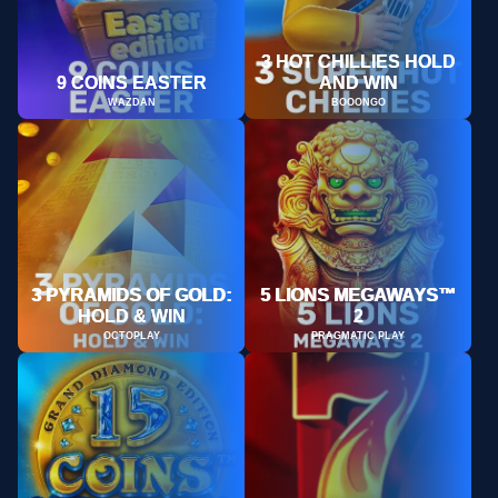
3 HOT CHILLIES HOLD
9 COINS EASTER
AND WIN
WAZDAN
BOOONGO
3 PYRAMIDS OF GOLD:
5 LIONS MEGAWAYS™
HOLD & WIN
2
OCTOPLAY
PRAGMATIC PLAY