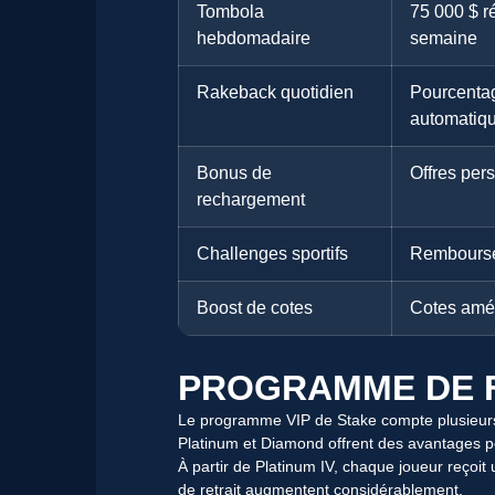
Tombola
75 000 $ ré
hebdomadaire
semaine
Rakeback quotidien
Pourcentag
automatiq
Bonus de
Offres per
rechargement
Challenges sportifs
Remboursem
Boost de cotes
Cotes amél
PROGRAMME DE F
Le programme VIP de Stake compte plusieurs 
Platinum et Diamond offrent des avantages p
À partir de Platinum IV, chaque joueur reçoi
de retrait augmentent considérablement.