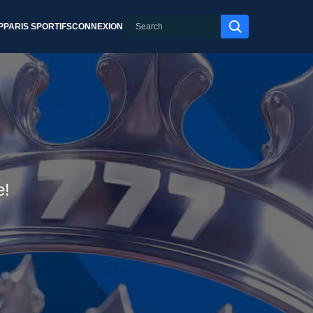
P
PARIS SPORTIFS
CONNEXION
e!