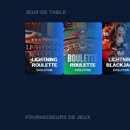
JEUX DE TABLE
LIGHTNING
LIGHTNI
ROULETTE
ROULETTE
BLACKJA
EVOLUTION
EVOLUTION
EVOLUTION
FOURNISSEURS DE JEUX