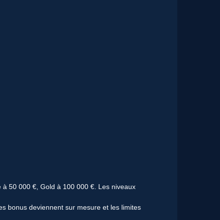
 à 50 000 €, Gold à 100 000 €. Les niveaux
es bonus deviennent sur mesure et les limites