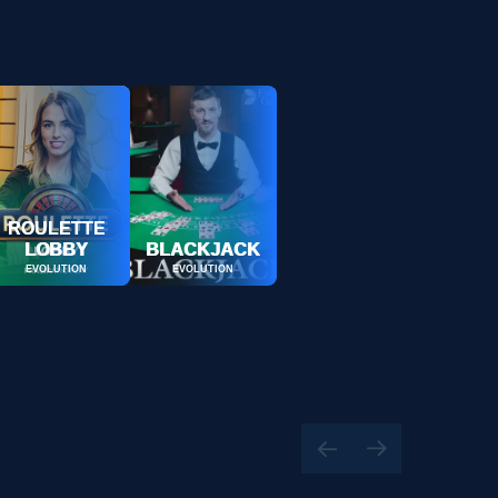
ROULETTE
LOBBY
BLACKJACK
EVOLUTION
EVOLUTION