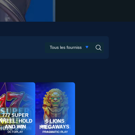
Tous les fournisseurs
777 SUPER
WHEEL: HOLD
5 LIONS
AND WIN
MEGAWAYS
OCTOPLAY
PRAGMATIC PLAY