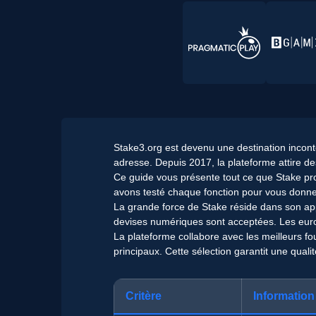
Stake3.org est devenu une destination incont
adresse. Depuis 2017, la plateforme attire de
Ce guide vous présente tout ce que Stake prop
avons testé chaque fonction pour vous donne
La grande force de Stake réside dans son ap
devises numériques sont acceptées. Les euros
La plateforme collabore avec les meilleurs f
principaux. Cette sélection garantit une quali
Critère
Information