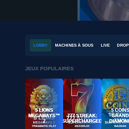
LOBBY
MACHINES À SOUS
LIVE
DROP
JEUX POPULAIRES
5 LIONS
5 COIN
MEGAWAYS™
777 STREAK:
GRAND
2
SUPERCHARGED
DIAMON
EDITIO
PRAGMATIC PLAY
OCTOPLAY
WAZDAN